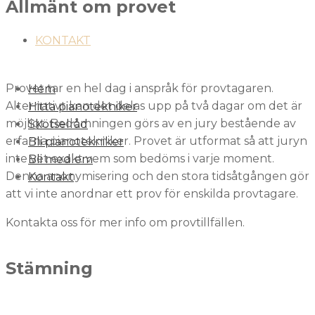
Allmänt om provet
KONTAKT
Provet tar en hel dag i anspråk för provtagaren.
Hem
Alternativt kan det delas upp på två dagar om det är
Hitta pianotekniker
möjligt. Bedömningen görs av en jury bestående av
Skötselråd
erfarna pianotekniker. Provet är utformat så att juryn
Bli pianotekniker
inte vet exakt vem som bedöms i varje moment.
Bli medlem
Denna anonymisering och den stora tidsåtgången gör
Kontakt
att vi inte anordnar ett prov för enskilda provtagare.
Kontakta oss för mer info om provtillfällen.
Stämning