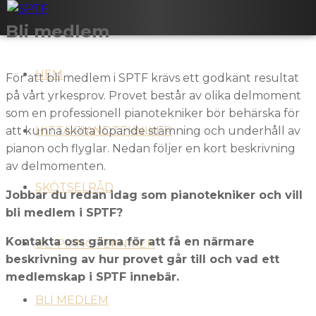
Bli medlem
HEM
För att bli medlem i SPTF krävs ett godkänt resultat
på vårt yrkesprov. Provet består av olika delmoment
som en professionell pianotekniker bör behärska för
att kunna sköta löpande stämning och underhåll av
HITTA PIANOTEKNIKER
pianon och flyglar. Nedan följer en kort beskrivning
av delmomenten.
SKÖTSELRÅD
Jobbar du redan idag som pianotekniker och vill
bli medlem i SPTF?
Kontakta oss gärna för att få en närmare
BLI PIANOTEKNIKER
beskrivning av hur provet går till och vad ett
medlemskap i SPTF innebär.
BLI MEDLEM